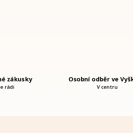
né zákusky
Osobní odběr ve Vyš
e rádi
V centru