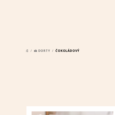
Přejít
na
obsah
/
🍰 DORTY
/
ČOKOLÁDOVÝ
DOMŮ
V