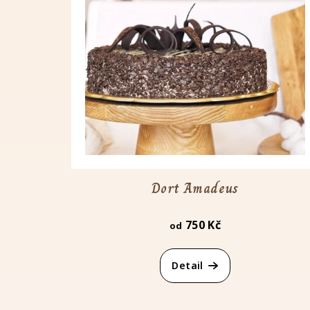
ý
p
i
s
p
r
o
d
Dort Amadeus
u
750 Kč
od
k
t
Detail
ů