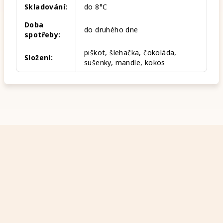
Skladování
:
do 8°C
Doba
do druhého dne
spotřeby
:
piškot, šlehačka, čokoláda,
Složení
:
sušenky, mandle, kokos
Z
á
p
a
t
í