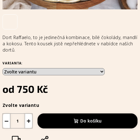
Dort Raffaelo, to je jedinečná kombinace, bílé čokolády, mandlí
a kokosu. Tento kousek jistě nepřehlédnete v nabídce naších
dortů.
VARIANTA:
od
750 Kč
Měrná
Zvolte variantu
cena:
−
+
Do košíku