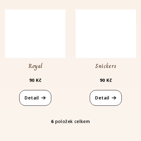
Royal
Snickers
90 Kč
90 Kč
Detail
Detail
6
položek celkem
O
v
l