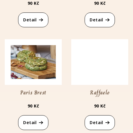
d
90 Kč
90 Kč
u
k
Detail
Detail
t
ů
Paris Brest
Raffaelo
90 Kč
90 Kč
Detail
Detail