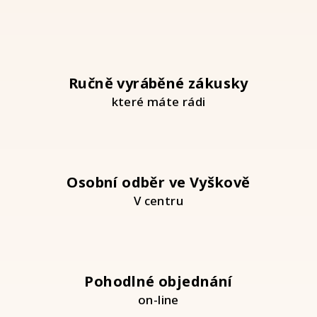
á
d
a
c
í
Ručně vyráběné zákusky
p
které máte rádi
r
v
k
y
v
Osobní odběr ve Vyškově
ý
V centru
p
i
s
u
Pohodlné objednání
on-line